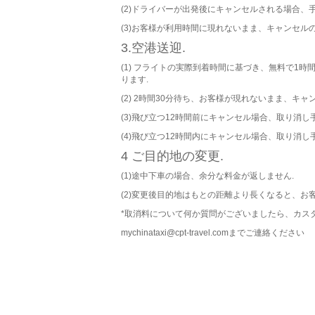
(2)ドライバーが出発後にキャンセルされる場合、手
(3)お客様が利用時間に現れないまま、キャンセル
3.空港送迎.
(1) フライトの実際到着時間に基づき、無料で1時
ります.
(2) 2時間30分待ち、お客様が現れないまま、キ
(3)飛び立つ12時間前にキャンセル場合、取り消し
(4)飛び立つ12時間内にキャンセル場合、取り消し
4 ご目的地の変更.
(1)途中下車の場合、余分な料金が返しません.
(2)変更後目的地はもとの距離より長くなると、お
*取消料について何か質問がございましたら、カス
mychinataxi@cpt-travel.comまでご連絡ください